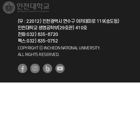
취업정보(학생)
총동문회
국제지원과
(우 : 22012) 인천광역시 연수구 아카데미로 119(송도동)
인천대학교 생명공학부(29호관) 410호
공자아카데미
전화:032) 835-8720
팩스:032) 835-0752
기초교육원
COPYRIGHT ⓒ INCHEON NATIONAL UNIVERSITY.
ALL RIGHTS RESERVED.
공학교육혁신센터
대학생활상담센터
사회봉사센터
생활원
원격지원