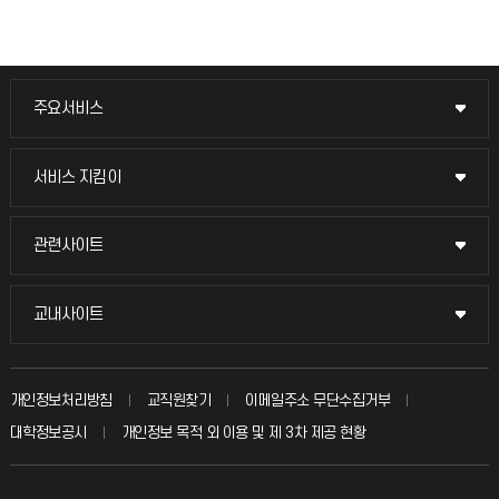
주요서비스
주요서비스
교무회의방송
서비스 지킴이
서비스 지킴이
교수채용
묻고 답하기
관련사이트
관련사이트
시설예약
불친절신고
국방헬프콜
교내사이트
교내사이트
인터넷증명
자주 묻는 질문(FAQ)
발전기금
교수회
입학안내
개인정보처리방침
교직원찾기
이메일주소 무단수집거부
칭찬마당
산학협력단
교육혁신본부
대학정보공시
개인정보 목적 외 이용 및 제 3차 제공 현황
직원채용
학생서비스 지킴이
소비자생활협동조합
국제교류과