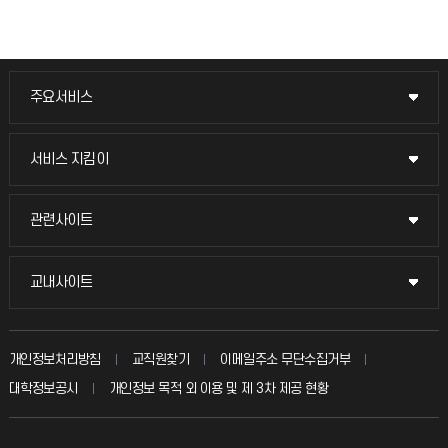
주요서비스
주요서비스
교무회의방송
서비스 지킴이
서비스 지킴이
교수채용
묻고 답하기
관련사이트
관련사이트
시설예약
불친절신고
국방헬프콜
교내사이트
교내사이트
인터넷증명
자주 묻는 질문(FAQ)
발전기금
교수회
입학안내
개인정보처리방침
교직원찾기
이메일주소 무단수집거부
칭찬마당
산학협력단
교육혁신본부
대학정보공시
개인정보 목적 외 이용 및 제 3차 제공 현황
직원채용
학생서비스 지킴이
소비자생활협동조합
국제교류과