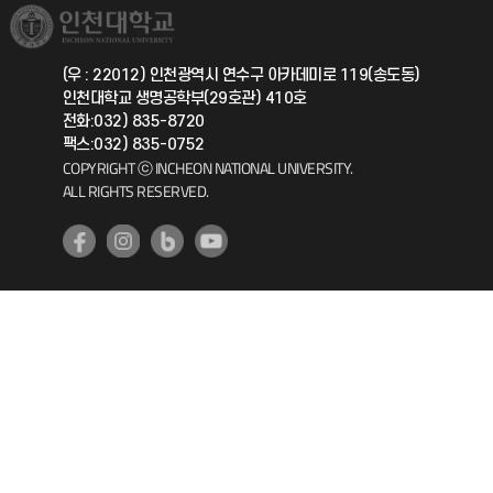
취업정보(학생)
총동문회
국제지원과
(우 : 22012) 인천광역시 연수구 아카데미로 119(송도동)
인천대학교 생명공학부(29호관) 410호
공자아카데미
전화:032) 835-8720
팩스:032) 835-0752
기초교육원
COPYRIGHT ⓒ INCHEON NATIONAL UNIVERSITY.
ALL RIGHTS RESERVED.
공학교육혁신센터
대학생활상담센터
사회봉사센터
생활원
원격지원