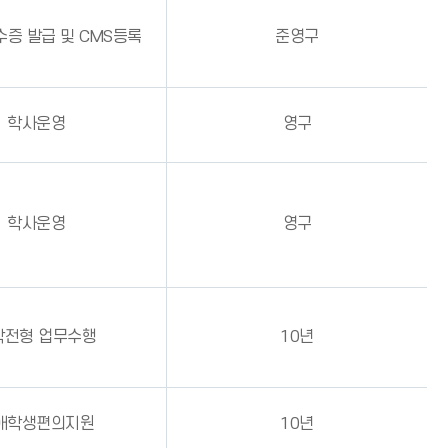
수증 발급 및 CMS등록
준영구
학사운영
영구
학사운영
영구
학전형 업무수행
10년
애학생편의지원
10년