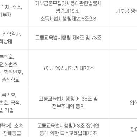
기부금품모집및사용에관한법률시
락처, 주소,
행령제19조,
기부금 영
 기부자
소득세법시행령제208조의3
, 입학일자,
고등교육법시행령 제4조 및 73조
학적상태
등록번호,
집전화번호,
고등교육법시행령 제73조
, 학위번호,
, 출신학교
등록번호,
고등교육법시행령 제 35조 및
호, 국적,
입
정보주체의 동의
, 직업
연락처), 소속
고등교육법시행령제3조 장애인
장
용, 장애등급
등에 의한 특수교육법제30조