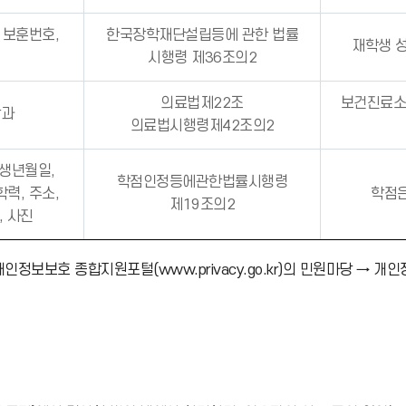
, 보훈번호,
한국장학재단설립등에 관한 법률
재학생 성
시행령 제36조의2
의료법제22조
보건진료소
학과
의료법시행령제42조의2
 생년월일,
학점인정등에관한법률시행령
학력, 주소,
학점
제19조의2
, 사진
보호 종합지원포털(www.privacy.go.kr)의 민원마당 → 개인