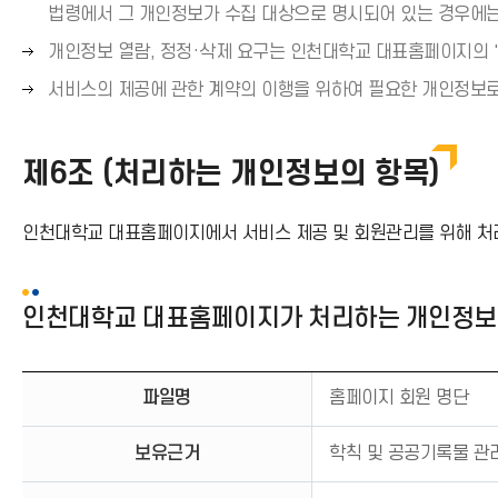
표
른
법령에서 그 개인정보가 수집 대상으로 명시되어 있는 경우에는
(
쪽
오
개인정보 열람, 정정·삭제 요구는 인천대학교 대표홈페이지의 '
→
화
른
)
오
서비스의 제공에 관한 계약의 이행을 위하여 필요한 개인정보로
살
쪽
른
표
화
쪽
(
살
제6조 (처리하는 개인정보의 항목)
화
→
표
살
)
(
표
인천대학교 대표홈페이지에서 서비스 제공 및 회원관리를 위해 처리
→
(
)
→
)
인천대학교 대표홈페이지가 처리하는 개인정보
파일명
홈페이지 회원 명단
보유근거
학칙 및 공공기록물 관