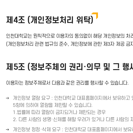
쪽
표
른
살
화
(
쪽
표
살
→
제4조 (개인정보처리 위탁)
화
(
표
)
살
→
(
표
)
인천대학교는 원칙적으로 이용자의 동의없이 해당 개인정보의 처리를
→
(
(개인정보처리 관련 법규의 준수, 개인정보에 관한 제3자 제공 금
)
→
)
제5조 (정보주체의 권리·의무 및 그 행
이용자는 정보주체로서 다음과 같은 권리를 행사할 수 있습니다.
오
개인정보 열람 요구 : 인천대학교 대표홈페이지에서 보유하고 있
른
5항에 의하여 열람을 제한할 수 있습니다.
쪽
1.법률에 따라 열람이 금지되거나 제한되는 경우
화
2. 다른 사람의 생명·신체를 해할 우려가 있거나 다른 사람의
살
오
개인정보 정정·삭제 요구 : 인천대학교 대표홈페이지에서 보유하