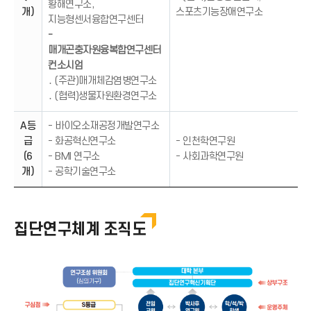
황해연구소,
개)
스포츠기능장애연구소
지능형센서융합연구센터
-
매개곤충자원융복합연구센터
컨소시엄
․ (주관)매개체감염병연구소
․ (협력)생물자원환경연구소
A등
- 바이오소재공정개발연구소
급
- 화공혁신연구소
- 인천학연구원
(6
- BMI 연구소
- 사회과학연구원
개)
- 공학기술연구소
집단연구체계 조직도