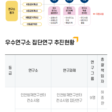
우수연구소 집단연구 추진현황
총
연
괄
등
구
연구소
연구과제
책
급
그
임
룹
자
허
인천방재연구센터
인천방재연구센터
9명
종
컨소시엄
컨소시엄 집단연구
완