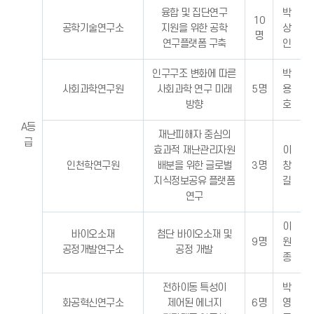
융합 및 집단연구
박
10
공학기술연구소
지원을 위한 공학
상
명
연구플랫폼 구축
인
인구구조 변화에 따른
박
사회과학연구원
사회과학 연구 미래
5명
용
방향
호
A등
재난피해자 중심의
급
효과적 재난관리자원
이
인천학연구원
배분을 위한 글로벌
3명
창
지식정보공유 플랫폼
길
연구
이
바이오소재
첨단 바이오소재 및
9명
원
공정개발연구소
공정 개발
종
전하이동 특성이
박
화공혁신연구소
제어된 에너지
6명
영