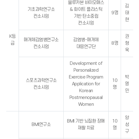
블루카본 바이오매스
김
기초과학연구소
& 화이트 플라스틱
9명
태
컨소시엄
기반 탄소중립
현
컨소시엄
K등
권
매개체감염병연구소
감염병-매개체
급
8명
형
컨소시엄
대응연구단
욱
Development of
Personalized
Exercise Program
박
스포츠과학연구소
10
Application for
영
컨소시엄
명
Korean
민
Postmenopausal
Women
양
BMI 기반 뇌질환 장애
10
BMI연구소
성
재활 치료
명
구