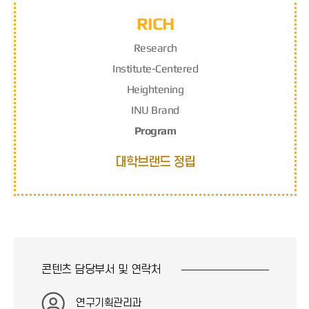
RICH
R
esearch
I
nstitute-
C
entered
H
eightening
INU Brand
Program
대학브랜드 정립
콘텐츠 담당부서 및
연락처
연구기획관리과