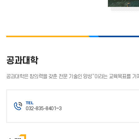
공과대학
공과대학은 창의력을 갖춘 전문 기술인 양성”이라는 교육목표를 가지
TEL
032-835-8401~3
전
화
번
호