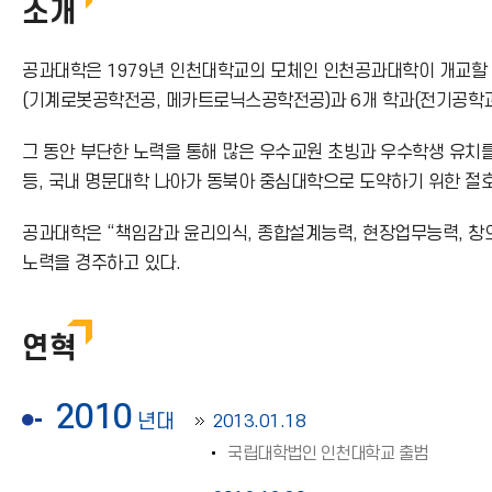
소개
공과대학은 1979년 인천대학교의 모체인 인천공과대학이 개교할 
(기계로봇공학전공, 메카트로닉스공학전공)과 6개 학과(전기공학과
그 동안 부단한 노력을 통해 많은 우수교원 초빙과 우수학생 유치를
등, 국내 명문대학 나아가 동북아 중심대학으로 도약하기 위한 절
공과대학은 “책임감과 윤리의식, 종합설계능력, 현장업무능력, 창
노력을 경주하고 있다.
연혁
2010
년대
2013.01.18
국립대학법인 인천대학교 출범