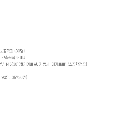
노공학과 (30명)
, 건축공학과 폐지
부 145(30)명(기계로봇, 자동차, 메카트로닉스공학전공)
90명, 야간30명)