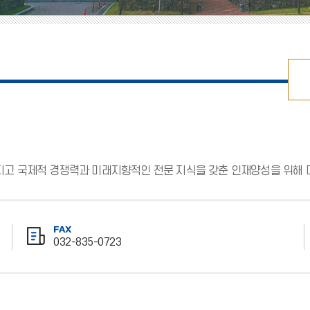
고 국제적 경쟁력과 미래지향적인 전문 지식을 갖춘 인재양성을 위해 
FAX
032-835-0723
팩
스
번
호