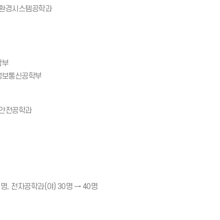
토목환경시스템공학과
학부
산정보통신공학부
 안전공학과
명, 전자공학과(야) 30명 → 40명