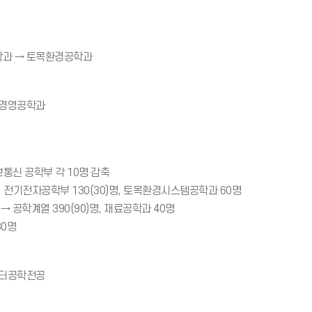
학과 → 토목환경공학과
업경영공학과
통신 공학부 각 10명 감축
명, 전기전자공학부 130(30)명, 토목환경시스템공학과 60명
→ 공학계열 390(90)명, 재료공학과 40명
80명
퓨터공학전공