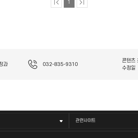
1
콘텐츠 
정과
032-835-9310
수정일
관련사이트