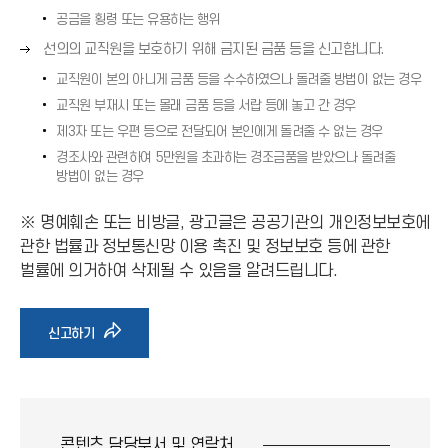
→
공금을 횡령 또는 유용하는 행위
)
오
선의의 교직원을 보호하기 위해 금지된 금품 등을 신고합니다.
른
교직원이 본의 아니게 금품 등을 수수하였으나 돌려줄 방법이 없는 경우
쪽
교직원 부재시 또는 몰래 금품 등을 서랍 등에 놓고 간 경우
화
살
제3자 또는 우편 등으로 전달되어 본인에게 돌려줄 수 없는 경우
표
경조사와 관련하여 5만원을 초과하는 경조금품을 받았으나 돌려줄
(
방법이 없는 경우
→
)
※ 명예훼손 또는 비방글, 광고글은 공공기관의 개인정보보호에
관한 법률과 정보통신망 이용 촉진 및 정보보호 등에 관한
벌률에 의거하여 삭제될 수 있음을 알려드립니다.
바
신고하기
로
가
콘텐츠 담당부서 및
연락처