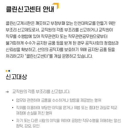
부패행위신고
클린신고센터 안내
클린신고센터
클린신고게시판은 깨끗하고 부정부패 없는 인천대학교를 만들기 위한
공익신고
부조리 신고제도로서, 교직원의 각종 부조리를 신고하거나 교직원이
직무를 수행함에 있어 직무관련자 또는 직무관련공무원으로부터
갑질행위신고
불가피하게 수수가 금지된 금품 등을 받게 된 경우 공직사회의 청렴성과
신뢰성을 확보하고, 선의의 공직자를 보호하기 위해 금지된 금품 등을
공공재정 부정청구 등 신고
처리하고자 “클린신고센터”를 개설 운영하고 있습니다.
E-감사실
신고대상
오
교직원의 각종 부조리를 신고합니다.
른
업무와 관련하여 금품을 수수하거나 향응을 제공받는 행위
쪽
직위를 이용하여 부당한 이익을 얻거나 위법 또는 중대한 과실로 학교
화
재정에 손실을 끼친 행위
살
자기 또는 다른 사람의 이익을 위하여 공정한 직무수행을 저해하는 알선,
표
청탁, 강요, 유인
(