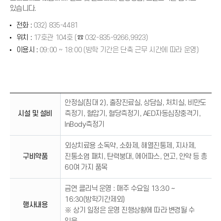
있습니다.
전화 :
032) 835-4481
위치 :
17호관 104호 (☎ 032-835-9266,9923)
이용시 :
09:00 ~ 18:00 (방학 기간은 단축 근무 시간에 따라 운영)
I
N
U
안정실(침대 2), 출장진료실, 상담실, 처치실, 비만도
로
시설 및 설비
측정기, 혈압기, 혈당측정기, AED자동심장충격기,
고
InBody측정기
외상치료용 소독약, 소화제, 해열진통제, 지사제,
구비약품
진통소염 패치, 탄력붕대, 에어파스, 연고, 안약 등 총
60여 가지 품목
금연 클리닉 운영 : 매주 수요일 13:30 ~
16:30(방학기간제외)
행사내용
※ 상기 일정은 운영 진행상황에 따라 변경될 수